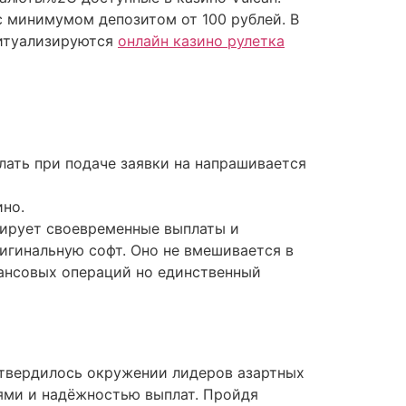
 минимумом депозитом от 100 рублей. В
титуализируются
онлайн казино рулетка
лать при подаче заявки на напрашивается
ино.
тирует своевременные выплаты и
игинальную софт. Оно не вмешивается в
нансовых операций но единственный
утвердилось окружении лидеров азартных
ми и надёжностью выплат. Пройдя