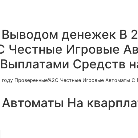
 Выводом денежек В 2
 Честные Игровые А
Выплатами Средств н
4 году Проверенные%2C Честные Игровые Автоматы С
 Автоматы На кварпла