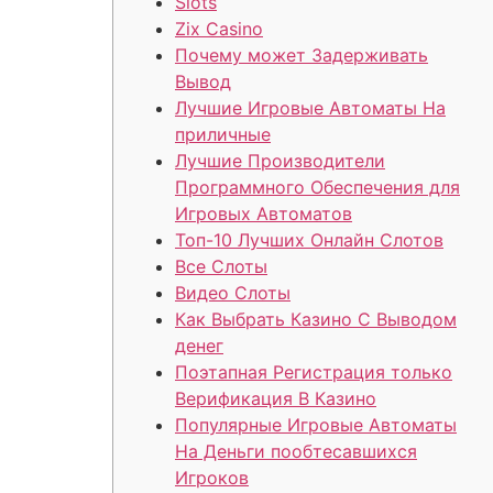
Slots
Zix Casino
Почему может Задерживать
Вывод
Лучшие Игровые Автоматы На
приличные
Лучшие Производители
Программного Обеспечения для
Игровых Автоматов
Топ-10 Лучших Онлайн Слотов
Все Слоты
Видео Слоты
Как Выбрать Казино С Выводом
денег
Поэтапная Регистрация только
Верификация В Казино
Популярные Игровые Автоматы
На Деньги пообтесавшихся
Игроков