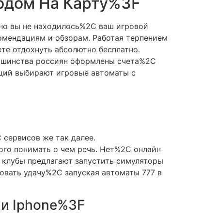
водом На Карту%3F
е но вы не находилось%2C ваш игровой
мендациям и обзорам. Работая терпением
те отдохнуть абсолютно бесплатно.
льшинства россиян оформлены счета%2C
кций выбирают игровые автоматы с
 сервисов же так далее.
ого понимать о чем речь. Нет%2C онлайн
е клубы предлагают запустить симуляторы
овать удачу%2C запуская автоматы 777 в
ли Iphone%3F