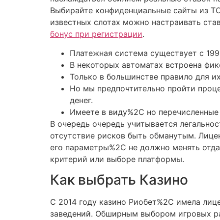
Выбирайте конфиденциальные сайты из ТО
известных слотах можно настраивать ста
бонус при регистрации
.
Платежная система существует с 199
В некоторых автоматах встроена фик
Только в большинстве правило для и
Но мы предпочтительно пройти проце
денег.
Имеете в виду%2C но перечисленные 
В очередь очередь учитывается легально
отсутствие рисков быть обманутым. Лице
его параметры%2C не должно менять отда
критерий или выборе платформы.
Как выбрать Казино
С 2014 году казино Риобет%2C имела лиц
заведений. Обширным выбором игровых р