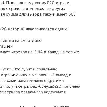
ead. Плюс ковсему всему%2C игроки
ных средств и множество других
ная сумма дли вывода также имеет 500
т%2C который накапливается одним
так же на смартфоне.
тацией.
мает игроков из США а Канады в только
Пуск». Это губит к появлению
ограничениях в мгновенный вывод и
что сами ознакомлены с другими
ки получают релоад-бонусы%2C пополняя
ие зеркала остального надежных и