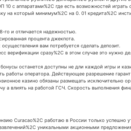
П 10 с аппаратами%2C где есть возможностей играть с
вку на который минимум%2C на 0. 01 кредита%2C инс
8-го и отличается надежностью.
сированная процента джекпота.
х осуществления вам потребуется сделать депозит.
сс верификации сразу%2C в этом случае это нужно де
бонусы останется доступны не дли каждой игры и каз
сть работы оператора. Действующее разрешение гаран
нзионное казино обязаны размещать исключительно ор
чу а влиять на работой ГСЧ. Скорость выполнения фи
ензию Curacao%2C работаю в России только успешно 
азвлечений%2C уникальными акционными предложения