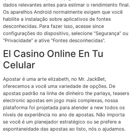
dados relevantes antes para estimar o rendimiento final.
Os aparelhos Android normalmente exigem que você
habilite a instalação sobre aplicativos de fontes
desconhecidas. Para fazer isso, acesse since
configurações do dispositivo, selecione “Segurança” ou
“Privacidade” e ative “Fontes desconhecidas”.
El Casino Online En Tu
Celular
Apostar é uma arte elizabeth, no Mr. JackBet,
oferecemos a você uma variedade de opções. De
apostas padrão na linha de dinheiro the parlays, teasers
electronic apostas em jogo mais complexas, nossa
plataforma foi projetada para atender a new todos os
níveis de experiência no ano de apostas. Não importa
se você é um planejador estratégico ou se prefere a
espontaneidade das apostas ao listo, nós o ajudamos.