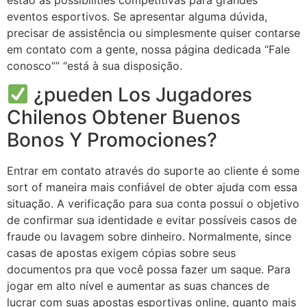
eventos esportivos. Se apresentar alguma dúvida,
precisar de assistência ou simplesmente quiser contarse
em contato com a gente, nossa página dedicada “Fale
conosco”” “está à sua disposição.
¿pueden Los Jugadores
Chilenos Obtener Buenos
Bonos Y Promociones?
Entrar em contato através do suporte ao cliente é some
sort of maneira mais confiável de obter ajuda com essa
situação. A verificação para sua conta possui o objetivo
de confirmar sua identidade e evitar possíveis casos de
fraude ou lavagem sobre dinheiro. Normalmente, since
casas de apostas exigem cópias sobre seus
documentos pra que você possa fazer um saque. Para
jogar em alto nível e aumentar as suas chances de
lucrar com suas apostas esportivas online, quanto mais