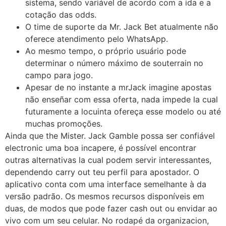
sistema, sendo variável de acordo com a ida e a
cotação das odds.
O time de suporte da Mr. Jack Bet atualmente não
oferece atendimento pelo WhatsApp.
Ao mesmo tempo, o próprio usuário pode
determinar o número máximo de souterrain no
campo para jogo.
Apesar de no instante a mrJack imagine apostas
não enseñar com essa oferta, nada impede la cual
futuramente a locuinta ofereça esse modelo ou até
muchas promoções.
Ainda que the Mister. Jack Gamble possa ser confiável
electronic uma boa incapere, é possível encontrar
outras alternativas la cual podem servir interessantes,
dependendo carry out teu perfil para apostador. O
aplicativo conta com uma interface semelhante à da
versão padrão. Os mesmos recursos disponíveis em
duas, de modos que pode fazer cash out ou envidar ao
vivo com um seu celular. No rodapé da organizacion,