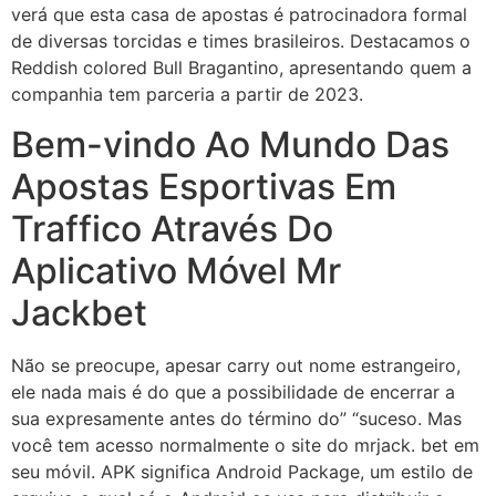
verá que esta casa de apostas é patrocinadora formal
de diversas torcidas e times brasileiros. Destacamos o
Reddish colored Bull Bragantino, apresentando quem a
companhia tem parceria a partir de 2023.
Bem-vindo Ao Mundo Das
Apostas Esportivas Em
Traffico Através Do
Aplicativo Móvel Mr
Jackbet
Não se preocupe, apesar carry out nome estrangeiro,
ele nada mais é do que a possibilidade de encerrar a
sua expresamente antes do término do” “suceso. Mas
você tem acesso normalmente o site do mrjack. bet em
seu móvil. APK significa Android Package, um estilo de