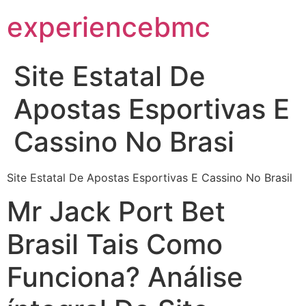
experiencebmc
Site Estatal De
Apostas Esportivas E
Cassino No Brasi
Site Estatal De Apostas Esportivas E Cassino No Brasil
Mr Jack Port Bet
Brasil Tais Como
Funciona? Análise