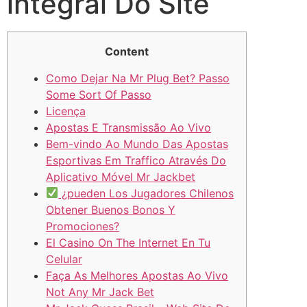
íntegral Do Site
Content
Como Dejar Na Mr Plug Bet? Passo
Some Sort Of Passo
Licença
Apostas E Transmissão Ao Vivo
Bem-vindo Ao Mundo Das Apostas
Esportivas Em Traffico Através Do
Aplicativo Móvel Mr Jackbet
¿pueden Los Jugadores Chilenos
Obtener Buenos Bonos Y
Promociones?
El Casino On The Internet En Tu
Celular
Faça As Melhores Apostas Ao Vivo
Not Any Mr Jack Bet