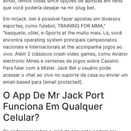
ávido, temos todas since opções de apostas em tênis
que você poderia desejar na mr. plug bet.
Em mrjack. bet é possível fazer apostas em diversos
esportes, como futebol, TRAINING FOR MMA,”
“basquete, vôlei, e-Sports at the muito mais. Lá, você
encontra operating system principais campeonatos
nacionais e internacionais at the acompanha jogos ao
vivo. Além 2 clássicos crash video games, como Aviator
electronic Mines e centenas de jogos sobre Cassino.
Para falar com a Mister. Jack Bet u usuário pode
acessar o chat ao vivo no suporte da casa ou enviar um
email-based para [email protected].
O App De Mr Jack Port
Funciona Em Qualquer
Celular?