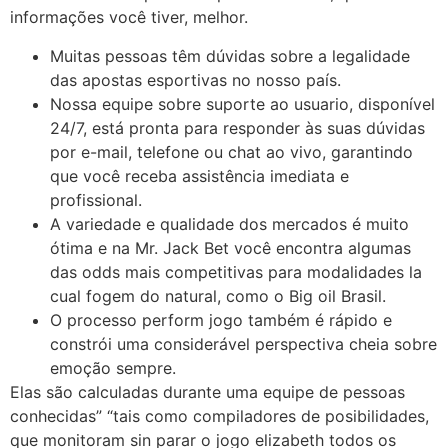
informações você tiver, melhor.
Muitas pessoas têm dúvidas sobre a legalidade
das apostas esportivas no nosso país.
Nossa equipe sobre suporte ao usuario, disponível
24/7, está pronta para responder às suas dúvidas
por e-mail, telefone ou chat ao vivo, garantindo
que você receba assistência imediata e
profissional.
A variedade e qualidade dos mercados é muito
ótima e na Mr. Jack Bet você encontra algumas
das odds mais competitivas para modalidades la
cual fogem do natural, como o Big oil Brasil.
O processo perform jogo também é rápido e
constrói uma considerável perspectiva cheia sobre
emoção sempre.
Elas são calculadas durante uma equipe de pessoas
conhecidas” “tais como compiladores de posibilidades,
que monitoram sin parar o jogo elizabeth todos os