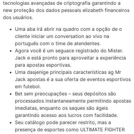
tecnologias avançadas de criptografia garantindo a
new proteção dos dados pessoais elizabeth financeiros
dos usuários.
Uma aba irá abrir na quadro com a opção de o
cliente iniciar um conversation ao vivo na
português com o time de atendentes.
Agora você é um seguace registrado do Mister.
Jack e está pronto para aproveitar a experiência
para apostas esportivas.
Uma dasjenige principais características ag Mr
Jack apostas é a sua oferta de eventos esportivos
em futebol.
Bet sem preocupações – seus depósitos são
processados instantaneamente permitindo apostas
imediatas, enquanto os saques são ágeis
garantindo acesso aos lucros com facilidade.
Seu catálogo pode parecer restrito, mas a
presença de esportes como ULTIMATE FIGHTER