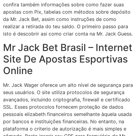
confira também informações sobre como fazer suas
apostas com Pix, tabelas com métodos sobre depósito
da Mr. Jack Bet, assim como instruções de como
realizar a retirada do teu saldo. O primeiro passo para
isto é descobrir asi como criar conta na Mr. Jack Guess.
Mr Jack Bet Brasil – Internet
Site De Apostas Esportivas
Online
Mr. Jack Wager oferece um alto nível de segurança para
seus usuários. O site utiliza protocolos de segurança
avançados, incluindo criptografia, firewall e certificado
SSL. Esses protocolos fornecem proteção de dados
pessoais elizabeth financeiros semelhante àquela usada
por bancos e instituições financeiras. No entanto, na
plataforma o criterio de autorização é mais simples e
cômodo. Basta inserir seu CPF zero formulário de Mr