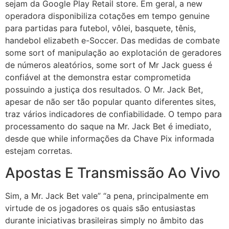
sejam da Google Play Retail store. Em geral, a new
operadora disponibiliza cotações em tempo genuine
para partidas para futebol, vôlei, basquete, tênis,
handebol elizabeth e-Soccer. Das medidas de combate
some sort of manipulação ao explotación de geradores
de números aleatórios, some sort of Mr Jack guess é
confiável at the demonstra estar comprometida
possuindo a justiça dos resultados. O Mr. Jack Bet,
apesar de não ser tão popular quanto diferentes sites,
traz vários indicadores de confiabilidade. O tempo para
processamento do saque na Mr. Jack Bet é imediato,
desde que while informações da Chave Pix informada
estejam corretas.
Apostas E Transmissão Ao Vivo
Sim, a Mr. Jack Bet vale” “a pena, principalmente em
virtude de os jogadores os quais são entusiastas
durante iniciativas brasileiras simply no âmbito das