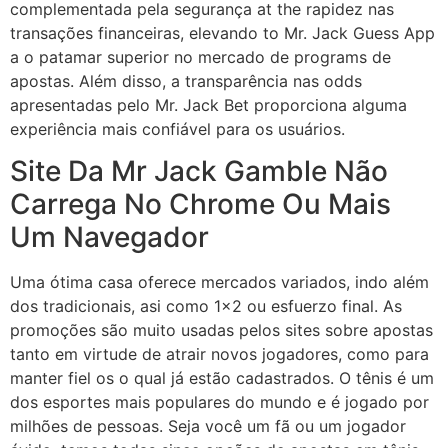
complementada pela segurança at the rapidez nas
transações financeiras, elevando to Mr. Jack Guess App
a o patamar superior no mercado de programs de
apostas. Além disso, a transparência nas odds
apresentadas pelo Mr. Jack Bet proporciona alguma
experiência mais confiável para os usuários.
Site Da Mr Jack Gamble Não
Carrega No Chrome Ou Mais
Um Navegador
Uma ótima casa oferece mercados variados, indo além
dos tradicionais, asi como 1×2 ou esfuerzo final. As
promoções são muito usadas pelos sites sobre apostas
tanto em virtude de atrair novos jogadores, como para
manter fiel os o qual já estão cadastrados. O tênis é um
dos esportes mais populares do mundo e é jogado por
milhões de pessoas. Seja você um fã ou um jogador