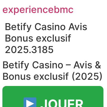
experiencebmc
Betify Casino Avis
Bonus exclusif
2025.3185
Betify Casino – Avis &
Bonus exclusif (2025)
JOUER