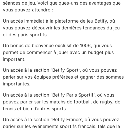
séances de jeu. Voici quelques-uns des avantages que
vous pouvez attendre :
Un accès immédiat à la plateforme de jeu Betify, où
vous pouvez découvrir les dernières tendances du jeu
et des paris sportifs.
Un bonus de bienvenue exclusif de 100€, qui vous
permet de commencer à jouer avec un budget plus
important.
Un accès à la section “Betify Sport”, où vous pouvez
parier sur vos équipes préférées et gagner des sommes
importantes.
Un accès à la section “Betify Paris Sportif”, où vous
pouvez parier sur les matchs de football, de rugby, de
tennis et bien d’autres sports.
Un accès à la section “Betify France”, où vous pouvez
parier sur les événements sportifs français, tels que le