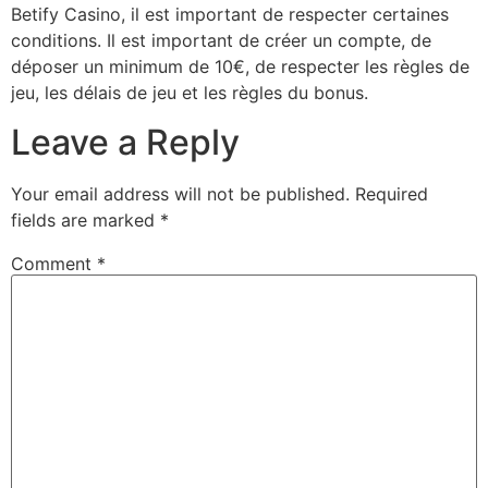
Betify Casino, il est important de respecter certaines
conditions. Il est important de créer un compte, de
déposer un minimum de 10€, de respecter les règles de
jeu, les délais de jeu et les règles du bonus.
Leave a Reply
Your email address will not be published.
Required
fields are marked
*
Comment
*