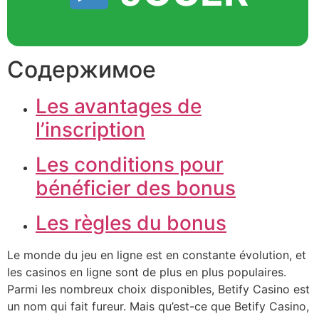
Содержимое
Les avantages de
l’inscription
Les conditions pour
bénéficier des bonus
Les règles du bonus
Le monde du jeu en ligne est en constante évolution, et
les casinos en ligne sont de plus en plus populaires.
Parmi les nombreux choix disponibles, Betify Casino est
un nom qui fait fureur. Mais qu’est-ce que Betify Casino,