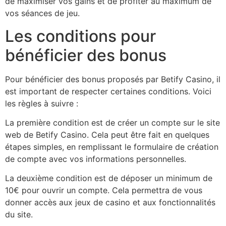
de maximiser vos gains et de profiter au maximum de
vos séances de jeu.
Les conditions pour
bénéficier des bonus
Pour bénéficier des bonus proposés par Betify Casino, il
est important de respecter certaines conditions. Voici
les règles à suivre :
La première condition est de créer un compte sur le site
web de Betify Casino. Cela peut être fait en quelques
étapes simples, en remplissant le formulaire de création
de compte avec vos informations personnelles.
La deuxième condition est de déposer un minimum de
10€ pour ouvrir un compte. Cela permettra de vous
donner accès aux jeux de casino et aux fonctionnalités
du site.