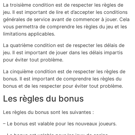
La troisième condition est de respecter les règles de
jeu. Il est important de lire et d’accepter les conditions
générales de service avant de commencer à jouer. Cela
vous permettra de comprendre les règles du jeu et les
limitations applicables.
La quatrième condition est de respecter les délais de
jeu. Il est important de jouer dans les délais impartis
pour éviter tout problème.
La cinquième condition est de respecter les règles de
bonus. Il est important de comprendre les règles du
bonus et de les respecter pour éviter tout problème.
Les règles du bonus
Les règles du bonus sont les suivantes :
– Le bonus est valable pour les nouveaux joueurs.