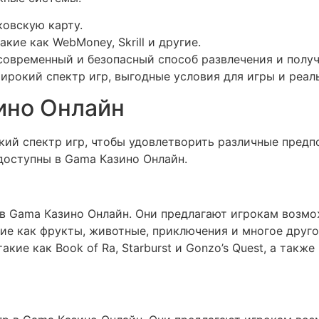
овскую карту.
кие как WebMoney, Skrill и другие.
о современный и безопасный способ развлечения и пол
ирокий спектр игр, выгодные условия для игры и реа
ино Онлайн
ий спектр игр, чтобы удовлетворить различные предпо
доступны в Gama Казино Онлайн.
 в Gama Казино Онлайн. Они предлагают игрокам возм
кие как фрукты, животные, приключения и многое друг
акие как Book of Ra, Starburst и Gonzo’s Quest, а такж