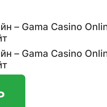
йн – Gama Casino Onlin
йт
йн – Gama Casino Onlin
йт
Ь