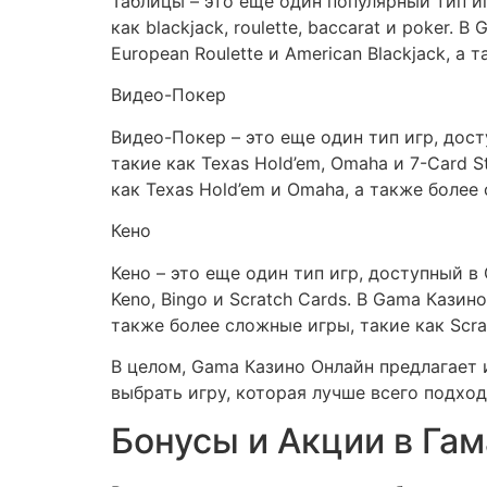
Таблицы – это еще один популярный тип и
как blackjack, roulette, baccarat и poker
European Roulette и American Blackjack, а 
Видео-Покер
Видео-Покер – это еще один тип игр, дос
такие как Texas Hold’em, Omaha и 7-Card 
как Texas Hold’em и Omaha, а также более 
Кено
Кено – это еще один тип игр, доступный 
Keno, Bingo и Scratch Cards. В Gama Казин
также более сложные игры, такие как Scrat
В целом, Gama Казино Онлайн предлагает 
выбрать игру, которая лучше всего подход
Бонусы и Акции в Га