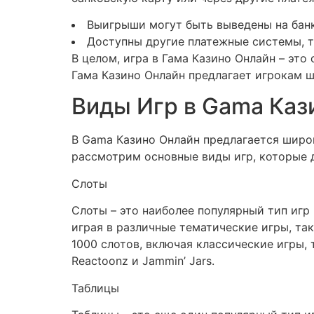
Выигрыши могут быть выведены на банк
Доступны другие платежные системы, та
В целом, игра в Гама Казино Онлайн – эт
Гама Казино Онлайн предлагает игрокам ш
Виды Игр в Gama Каз
В Gama Казино Онлайн предлагается широк
рассмотрим основные виды игр, которые 
Слоты
Слоты – это наиболее популярный тип игр
играя в различные тематические игры, та
1000 слотов, включая классические игры, т
Reactoonz и Jammin’ Jars.
Таблицы