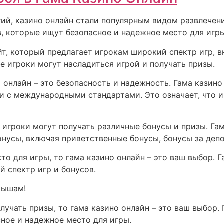
ий, казино онлайн стали популярным видом развлечени
в, которые ищут безопасное и надежное место для игры
йт, который предлагает игрокам широкий спектр игр, в
де игроки могут насладиться игрой и получать призы.
 онлайн – это безопасность и надежность. Гама казино
и с международными стандартами. Это означает, что и
е игроки могут получать различные бонусы и призы. Га
нусы, включая приветственные бонусы, бонусы за депо
то для игры, то гама казино онлайн – это ваш выбор. 
й спектр игр и бонусов.
грышам!
получать призы, то гама казино онлайн – это ваш выбор
сное и надежное место для игры.