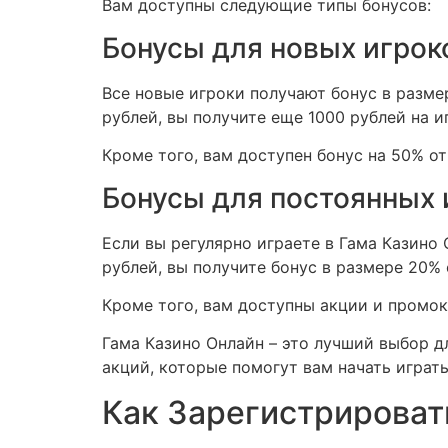
Вам доступны следующие типы бонусов:
Бонусы для новых игрок
Все новые игроки получают бонус в размер
рублей, вы получите еще 1000 рублей на иг
Кроме того, вам доступен бонус на 50% о
Бонусы для постоянных 
Если вы регулярно играете в Гама Казино
рублей, вы получите бонус в размере 20%
Кроме того, вам доступны акции и промо
Гама Казино Онлайн – это лучший выбор д
акций, которые помогут вам начать играт
Как Зарегистрироват