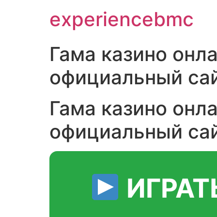
experiencebmc
Гама казино онла
официальный са
Гама казино онла
официальный са
ИГРАТ