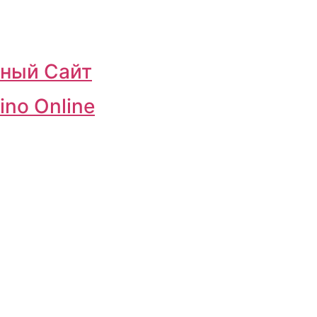
ьный Сайт
no Online