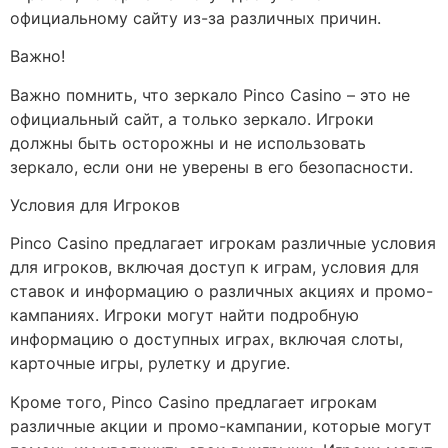
официальному сайту из-за различных причин.
Важно!
Важно помнить, что зеркало Pinco Casino – это не
официальный сайт, а только зеркало. Игроки
должны быть осторожны и не использовать
зеркало, если они не уверены в его безопасности.
Условия для Игроков
Pinco Casino предлагает игрокам различные условия
для игроков, включая доступ к играм, условия для
ставок и информацию о различных акциях и промо-
кампаниях. Игроки могут найти подробную
информацию о доступных играх, включая слоты,
карточные игры, рулетку и другие.
Кроме того, Pinco Casino предлагает игрокам
различные акции и промо-кампании, которые могут