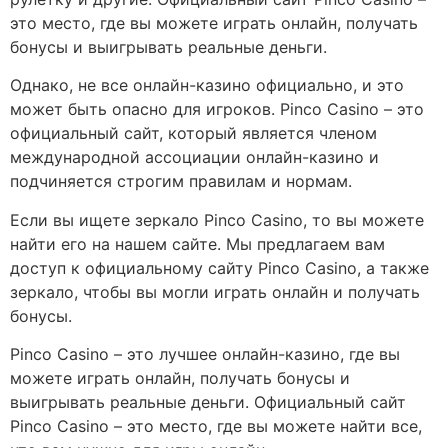
это место, где вы можете играть онлайн, получать
бонусы и выигрывать реальные деньги.
Однако, не все онлайн-казино официально, и это
может быть опасно для игроков. Pinco Casino – это
официальный сайт, который является членом
международной ассоциации онлайн-казино и
подчиняется строгим правилам и нормам.
Если вы ищете зеркало Pinco Casino, то вы можете
найти его на нашем сайте. Мы предлагаем вам
доступ к официальному сайту Pinco Casino, а также
зеркало, чтобы вы могли играть онлайн и получать
бонусы.
Pinco Casino – это лучшее онлайн-казино, где вы
можете играть онлайн, получать бонусы и
выигрывать реальные деньги. Официальный сайт
Pinco Casino – это место, где вы можете найти все,