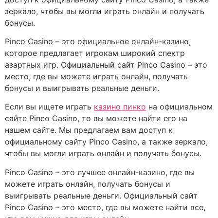
зеркало, чтобы вы могли играть онлайн и получать
бонусы.
Pinco Casino – это официальное онлайн-казино,
которое предлагает игрокам широкий спектр
азартных игр. Официальный сайт Pinco Casino – это
место, где вы можете играть онлайн, получать
бонусы и выигрывать реальные деньги.
Если вы ищете играть
казино пинко
на официальном
сайте Pinco Casino, то вы можете найти его на
нашем сайте. Мы предлагаем вам доступ к
официальному сайту Pinco Casino, а также зеркало,
чтобы вы могли играть онлайн и получать бонусы.
Pinco Casino – это лучшее онлайн-казино, где вы
можете играть онлайн, получать бонусы и
выигрывать реальные деньги. Официальный сайт
Pinco Casino – это место, где вы можете найти все,