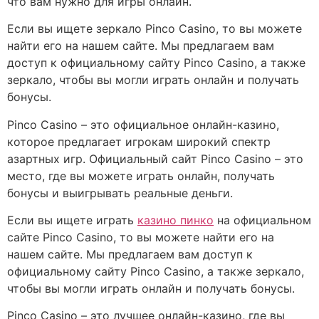
что вам нужно для игры онлайн.
Если вы ищете зеркало Pinco Casino, то вы можете
найти его на нашем сайте. Мы предлагаем вам
доступ к официальному сайту Pinco Casino, а также
зеркало, чтобы вы могли играть онлайн и получать
бонусы.
Pinco Casino – это официальное онлайн-казино,
которое предлагает игрокам широкий спектр
азартных игр. Официальный сайт Pinco Casino – это
место, где вы можете играть онлайн, получать
бонусы и выигрывать реальные деньги.
Если вы ищете играть
казино пинко
на официальном
сайте Pinco Casino, то вы можете найти его на
нашем сайте. Мы предлагаем вам доступ к
официальному сайту Pinco Casino, а также зеркало,
чтобы вы могли играть онлайн и получать бонусы.
Pinco Casino – это лучшее онлайн-казино, где вы