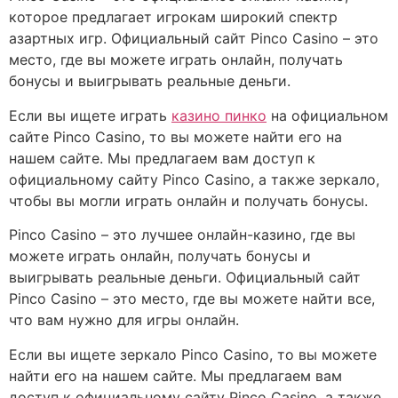
которое предлагает игрокам широкий спектр
азартных игр. Официальный сайт Pinco Casino – это
место, где вы можете играть онлайн, получать
бонусы и выигрывать реальные деньги.
Если вы ищете играть
казино пинко
на официальном
сайте Pinco Casino, то вы можете найти его на
нашем сайте. Мы предлагаем вам доступ к
официальному сайту Pinco Casino, а также зеркало,
чтобы вы могли играть онлайн и получать бонусы.
Pinco Casino – это лучшее онлайн-казино, где вы
можете играть онлайн, получать бонусы и
выигрывать реальные деньги. Официальный сайт
Pinco Casino – это место, где вы можете найти все,
что вам нужно для игры онлайн.
Если вы ищете зеркало Pinco Casino, то вы можете
найти его на нашем сайте. Мы предлагаем вам
доступ к официальному сайту Pinco Casino, а также