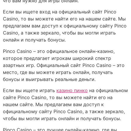
что вам нужно для игры онлайн.
Если вы ищете вход на официальный сайт Pinco
Casino, то вы можете найти его на нашем сайте. Мы
предлагаем вам доступ к официальному сайту Pinco
Casino, а также зеркало, чтобы вы могли играть
онлайн и получать бонусы.
Pinco Casino – это официальное онлайн-казино,
которое предлагает игрокам широкий спектр
азартных игр. Официальный сайт Pinco Casino – это
место, где вы можете играть онлайн, получать
бонусы и выигрывать реальные деньги.
Если вы ищете играть
казино пинко
на официальном
сайте Pinco Casino, то вы можете найти его на
нашем сайте. Мы предлагаем вам доступ к
официальному сайту Pinco Casino, а также зеркало,
чтобы вы могли играть онлайн и получать бонусы.
Pinco Casino – это лучшее онлайн-казино, где вы