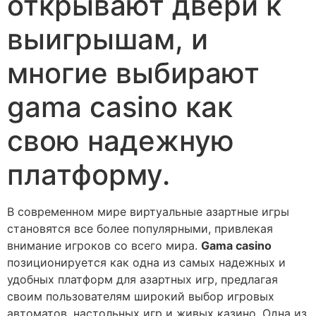
открывают двери к
выигрышам, и
многие выбирают
gama casino как
свою надежную
платформу.
В современном мире виртуальные азартные игры
становятся все более популярными, привлекая
внимание игроков со всего мира.
Gama casino
позиционируется как одна из самых надежных и
удобных платформ для азартных игр, предлагая
своим пользователям широкий выбор игровых
автоматов, настольных игр и живых казино. Одна из