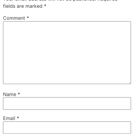
fields are marked
*
Comment
*
Name
*
Email
*