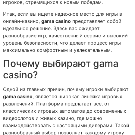
игроков, стремящихся к новым победам.
Итак, если вы ищете надежное место для игры в
онлайн-казино,
gama casino
представляет собой
идеальное решение. Здесь вас ожидает
разнообразие игр, качественный сервис и высокий
уровень безопасности, что делает процесс игры
максимально комфортным и увлекательным.
Почему выбирают gama
casino?
Одной из главных причин, почему игроки выбирают
gama casino
, является широкая линейка игровых
развлечений. Платформа предлагает все, от
классических игровых автоматов до современных
видеослотов и живых казино, где можно
взаимодействовать с настоящими дилерами. Такой
разнообразный выбор позволяет каждому игроку