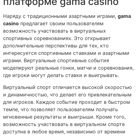
платформе gama casino
Наряду с традиционными азартными играми,
gama
casino
предлагает своим пользователям
возможность участвовать в виртуальных
спортивных соревнованиях. Это открывает
дополнительные перспективы для тех, кто
интересуется спортивными ставками и азартными
играми. Виртуальные спортивные события
моделируют реальные гонки, матчи и соревнования,
где игроки могут делать ставки и выигрывать.
Виртуальный спорт отличается высокой скоростью
и динамичностью, что делает его привлекательным
для игроков. Каждое событие проходит в быстром
темпе, что позволяет пользователям получать
мгновенные результаты и выигрыши. Кроме того,
возможность участвовать в виртуальном спорте
доступна в любое время, независимо от времени