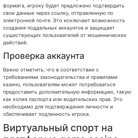
формата, игроку будет предложено подтвердить
свои данные через ссылку, отправленную по
электронной почте. Это исключает возможность
создания поддельных аккаунтов и защищает
существующих пользователей от мошеннических
действий.
Проверка аккаунта
Важно отметить, что в соответствии с
требованиями законодательства и правилами
казино, пользователям может потребоваться
предоставить дополнительную информацию, такую
как копия паспорта или водительских прав. Это
необходимо для подтверждения личности и
обеспечивает подлинность игрока.
Виртуальный спорт на