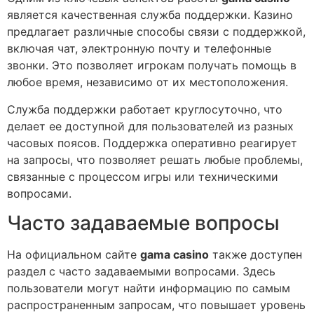
является качественная служба поддержки. Казино
предлагает различные способы связи с поддержкой,
включая чат, электронную почту и телефонные
звонки. Это позволяет игрокам получать помощь в
любое время, независимо от их местоположения.
Служба поддержки работает круглосуточно, что
делает ее доступной для пользователей из разных
часовых поясов. Поддержка оперативно реагирует
на запросы, что позволяет решать любые проблемы,
связанные с процессом игры или техническими
вопросами.
Часто задаваемые вопросы
На официальном сайте
gama casino
также доступен
раздел с часто задаваемыми вопросами. Здесь
пользователи могут найти информацию по самым
распространенным запросам, что повышает уровень