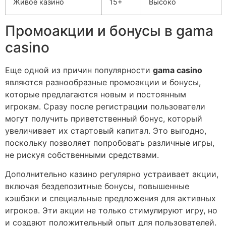
Живое казино
15+
Высоко
Промоакции и бонусы в gama
casino
Еще одной из причин популярности
gama casino
являются разнообразные промоакции и бонусы,
которые предлагаются новым и постоянным
игрокам. Сразу после регистрации пользователи
могут получить приветственный бонус, который
увеличивает их стартовый капитал. Это выгодно,
поскольку позволяет попробовать различные игры,
не рискуя собственными средствами.
Дополнительно казино регулярно устраивает акции,
включая бездепозитные бонусы, повышенные
кэшбэки и специальные предложения для активных
игроков. Эти акции не только стимулируют игру, но
и создают положительный опыт для пользователей.